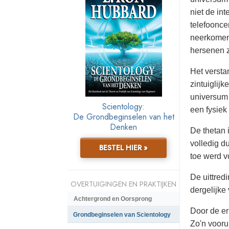
niet de in
telefooncen
neerkomen 
hersenen z
Het versta
zintuiglij
universum 
Scientology:
een fysiek 
De Grondbeginselen van het
Denken
De thetan 
volledig du
BESTEL HIER »
toe werd v
De uittredi
OVERTUIGINGEN EN PRAKTIJKEN
dergelijke
Achtergrond en Oorsprong
Door de er
Grondbeginselen van Scientology
Zo'n vooru