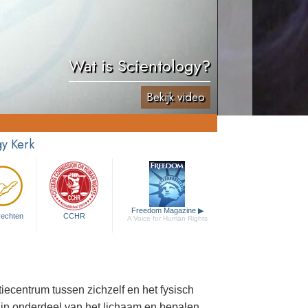
Wat is Scientology?
Bekijk video
y Kerk
Freedom Magazine
▶
rechten
CCHR
A Voice for Human Rights
iecentrum tussen zichzelf en het fysisch
zijn onderdeel van het lichaam en bepalen