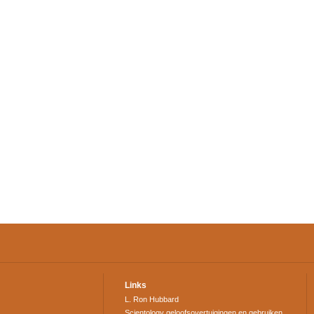
Links
L. Ron Hubbard
Scientology geloofsovertuigingen en gebruiken