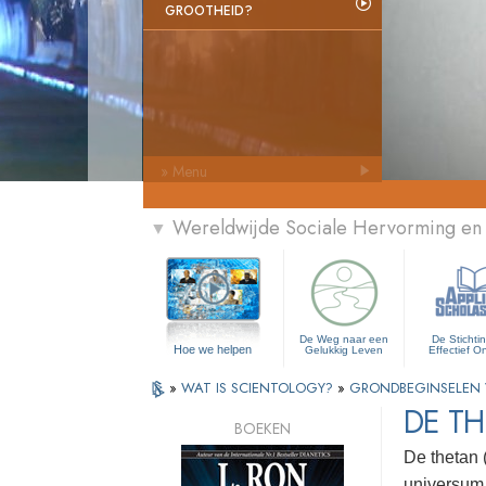
GROOTHEID?
» Menu
Wereldwijde Sociale Hervorming en
▼
De Weg naar een
De Stichti
Hoe we helpen
Gelukkig Leven
Effectief O
»
WAT IS SCIENTOLOGY?
»
GRONDBEGINSELEN
DE T
BOEKEN
De thetan 
universum 