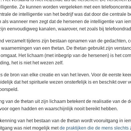
telligentie. Ze kunnen worden vergeleken met een telefooncentr
trale de intelligentie van het bedrijf was dat door die centrale 
als wanneer men zegt dat de hersenen de intelligentie van ie
ijn eenvoudigweg kanalen, waarover, net zoals bij telefoondr
nd verzamelt tijdens zijn bestaan opnamen van de gedachten, co
ke waarnemingen van een thetan. De thetan gebruikt zijn verstan
omgaat. Het lichaam (met inbegrip van de hersenen) is het com
ding, het is niet het wezen zelf.
is de bron van elke creatie en van het leven. Voor de eerste ke
idelijk dat het spirituele wezen onsterfelijk is en beschikt over 
oorspeld.
ng van de thetan uit zijn lichaam betekent de realisatie van de d
 voor ogen hadden en waarschijnlijk nooit bereikt hebben.
kenning van het bestaan van de thetan wordt vooruitgang in i
itgang was niet mogelijk met
de praktijken die de mens slechts 