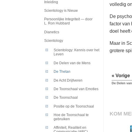
Inleiding
volledig o
Scientology is Nieuw
De psycho
Persoonlijke Integriteit — door
factor van 
L. Ron Hubbard
doel heeft
Dianetics
Scientology
Maar in Sc
grotere spi
Scientology: Kennis over het
Leven
De Delen van de Mens
De Thetan
« Vorige
De Acht Drijfveren
De Delen va
De Toonschaal van Emoties
De Toonschaal
Positie op de Toonschaal
KOM ME
Hoe de Toonschaal te
gebruiken
Affiniteit, Realiteit en
Communicatie (ARC)