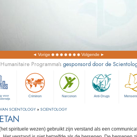
Vorige
Volgende
 Humanitaire Programma’s
gesponsord door de Scientolog
ng voor
Criminon
Narconon
Anti-Drugs
Mensen­
nderwijs
 VAN SCIENTOLOGY
»
SCIENTOLOGY
HETAN
(het spirituele wezen) gebruikt zijn verstand als een communicat
. Het verstand is niet hetzelfde als de hersenen. De hersenen 