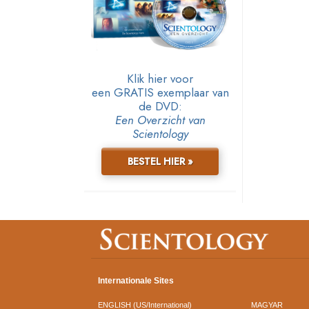
Klik hier voor
een GRATIS exemplaar van
de DVD:
Een Overzicht van
Scientology
BESTEL HIER »
Internationale Sites
ENGLISH (US/International)
MAGYAR