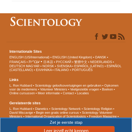
Internationale Sites
ENGLISH (US/International)
ENGLISH (United Kingdom)
DANSK
עברית
FRANÇAIS
日本語
РУССКИЙ
繁體中文
NEDERLANDS
DEUTSCH
MAGYAR
NORSK
SVENSKA
ESPAÑOL (LATINO)
ESPAÑOL
(CASTELLANO)
ΕΛΛΗΝΙΚA
ITALIANO
PORTUGUÊS
Links
L. Ron Hubbard
Scientology geloofsovertuigingen en gebruiken
Opkomen
voor de medemens
Volunteer Ministers
Veelgestelde vragen
Boeken
Online cursussen
Meer informatie
Contact
Locaties
Gerelateerde sites
L. Ron Hubbard
Dianetics
Scientology Network
Scientology Religion
David Miscavige
Begin een gratis online cursus
Scientology Volunteer
Ministers
International Organization of Scientologists
Freedom Magazine
De Weg naar een Gelukkig Leven
Ter ondersteuning van een
Zet je eerste stap
Drugsvrije Wereld
United voor Mensenrechten
Jongeren voor
Mensenrechten
Citizens Commission for Human Rights
Leer jezelf echt kennen