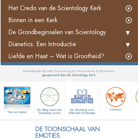
Het Credo van de Scientology Kerk
Binnen in een Kerk
De Grondbeginselen van Scientology
Dianetics: Een Introductie
Liefde en Haat – Wat is Grootheid?
Wereldwijde Sociale Hervorming en Humanitaire Programma’s
gesponsord door de Scientology Kerk
▼
De Weg naar een
De Stichting voor
Criminon
Hoe we helpen
Gelukkig Leven
Effectief Onderwijs
DE TOONSCHAAL VAN
EMOTIES