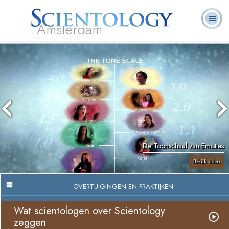
Amsterdam
Over
L. Ron
Wat is
Pastoraal
Veelgestelde
Boeken
Ons
Hubbard
Scientology?
Werkers
vragen
De Toonschaal van Emoties
Bekijk video
OVERTUIGINGEN EN PRAKTIJKEN
Wat scientologen over Scientology
zeggen