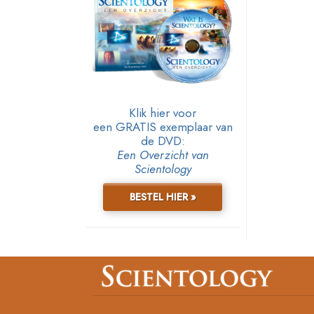
Klik hier voor
een GRATIS exemplaar van
de DVD:
Een Overzicht van
Scientology
BESTEL HIER »