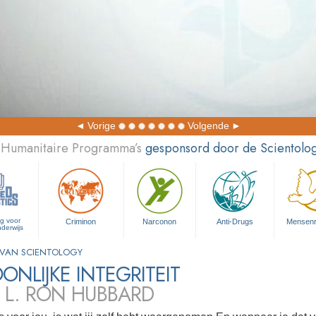
Vorige
Volgende
 Humanitaire Programma’s
gesponsord door de Scientolog
ng voor
Criminon
Narconon
Anti-Drugs
Mensen­
nderwijs
VAN SCIENTOLOGY
ONLIJKE INTEGRITEIT
 L. RON HUBBARD