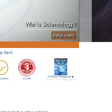
Wat is Scientology?
Bekijk video
y Kerk
Freedom Magazine
▶
rechten
CCHR
A Voice for Human Rights