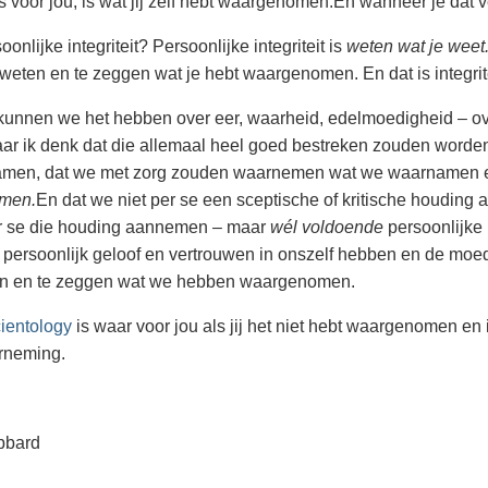
s voor jou, is wat jij zelf hebt waargenomen.
En wanneer je dat ve
oonlijke integriteit? Persoonlijke integriteit is
weten wat je weet
weten en te zeggen wat je hebt waargenomen. En dat is integritei
 kunnen we het hebben over eer, waarheid, edelmoedigheid – ov
ar ik denk dat die allemaal heel goed bestreken zouden word
men, dat we met zorg zouden waarnemen wat we waarnamen en
emen.
En dat we niet per se een sceptische of kritische houding
er se die houding aannemen – maar
wél
voldoende
persoonlijke 
persoonlijk geloof en vertrouwen in onszelf hebben en de m
 en te zeggen wat we hebben waargenomen.
ientology
is waar voor jou als jij het niet hebt waargenomen en 
rneming.
bbard