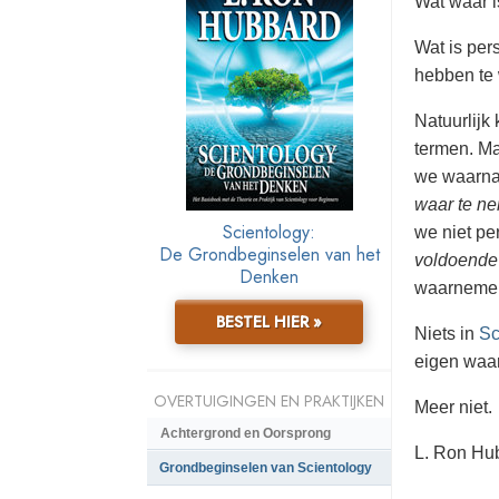
W
at waar i
Wat is pers
hebben te 
Natuurlijk
termen. Ma
we waarna
waar te n
Scientology:
we niet p
De Grondbeginselen van het
voldoende
Denken
waarnemen
BESTEL HIER »
Niets in
Sc
eigen waa
OVERTUIGINGEN EN PRAKTIJKEN
Meer niet.
Achtergrond en Oorsprong
L. Ron Hu
Grondbeginselen van Scientology