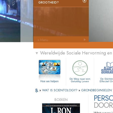
GROOTHEID?
» Menu
Wereldwijde Sociale Hervorming en
▼
De Weg naar een
De Stichti
Hoe we helpen
Gelukkig Leven
Effectief O
»
WAT IS SCIENTOLOGY?
»
GRONDBEGINSELEN 
PERSO
BOEKEN
DOOR