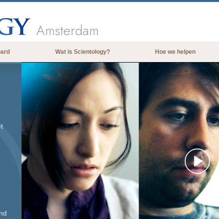
Amsterdam
bard
Wat is Scientology?
Hoe we helpen
Overtuigingen & Praktijken
De Credo’s en Codes van Scientology
Wat scientologen zeggen over
Scientology
t
Maak kennis met een scientoloog
Binnen in een Kerk
De Grondbeginselen van Scientology
Pl
Een Inleiding tot Dianetics
Liefde en Haat –
Vi
Wat is Grootheid?
and