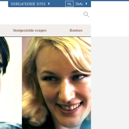
GERELATEERDE SITES
NL
TAAL
Veelgestelde vragen
Boeken
Achtergrond en Grondbeginselen
Beginnersboeken
Binnen in een Kerk
Luisterboeken
De organisatie van Scientology
Introductielezingen
Films
ay
deo