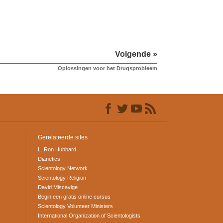
Volgende »
Oplossingen voor het Drugsprobleem
Gerelateerde sites
L. Ron Hubbard
Dianetics
Scientology Network
Scientology Religion
David Miscavige
Begin een gratis online cursus
Scientology Volunteer Ministers
International Organization of Scientologists