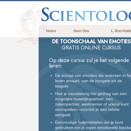
Home
Over Ons
L. Ron Hub
DE TOONSCHAAL VAN EMOTIES
GRATIS ONLINE CURSUS
Op deze cursus zul je het volgende
leren:
De schaal van emoties die iedereen in he
leven ervaart, van de hoogste tot de
laagste.
Hoe je nauwkeurig het gedrag van een
mogelijke huwelijkspartner, een
zakenpartner, werknemer of vriend kunt
voorspellen—voordat je een relatie
aangaat.
Eenvoudige hulpmiddelen die je kunt
gebruiken om je eigen emotionele toest