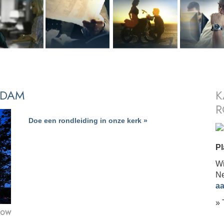
RDAM
K
R
Doe een rondleiding in onze kerk »
Pl
Wi
Ne
aa
» 
SHOW