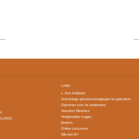
Links
L. Ron Hubbard
Scientology geloofsovertuigingen en gebruiken
Opkomen voor de medemens
Volunteer Ministers
O)
Veelgestelde vragen
ELLANO)
Boeken
Online cursussen
Wie ben ik?