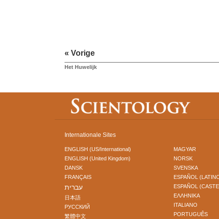
« Vorige
Het Huwelijk
Internationale Sites
ENGLISH (US/International)
MAGYAR
ENGLISH (United Kingdom)
NORSK
DANSK
SVENSKA
FRANÇAIS
ESPAÑOL (LATIN
עברית
ESPAÑOL (CAST
ΕΛΛΗΝΙΚA
日本語
ITALIANO
РУССКИЙ
PORTUGUÊS
繁體中文