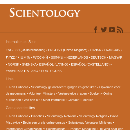
Internationale Sites
ENGLISH (US/International)
ENGLISH (United Kingdom)
DANSK
FRANÇAIS
עברית
日本語
РУССКИЙ
繁體中文
NEDERLANDS
DEUTSCH
MAGYAR
NORSK
SVENSKA
ESPAÑOL (LATINO)
ESPAÑOL (CASTELLANO)
ΕΛΛΗΝΙΚA
ITALIANO
PORTUGUÊS
Links
L. Ron Hubbard
Scientology geloofsovertuigingen en gebruiken
Opkomen voor
de medemens
Volunteer Ministers
Veelgestelde vragen
Boeken
Online
cursussen
Wie ben ik?
Meer informatie
Contact
Locaties
Gerelateerde sites
L. Ron Hubbard
Dianetics
Scientology Network
Scientology Religion
David
Miscavige
Begin een gratis online cursus
Scientology Volunteer Ministers
International Organization of Scientologists
Freedom Magazine
De Weg naar een