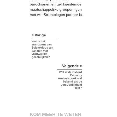
parochianen en gelijkgestemde
maatschappelijke groeperingen
met wie Scientologen partner is.
« Vorige
Wat is het
standpunt van
Scientology ten
aanzien van
vrouwelijke
geestelijken?
Volgende »
Wat is de Oxford
Capacity
Analysis, ook wel
bekend als de
persoonlijkheid
test?
KOM MEER TE WETEN