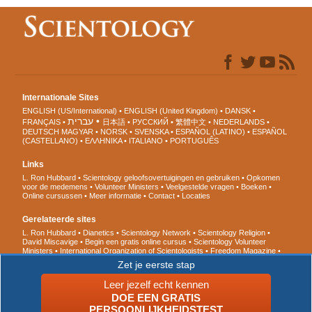
Internationale Sites
ENGLISH (US/International)
ENGLISH (United Kingdom)
DANSK
עברית
FRANÇAIS
日本語
РУССКИЙ
繁體中文
NEDERLANDS
DEUTSCH
MAGYAR
NORSK
SVENSKA
ESPAÑOL (LATINO)
ESPAÑOL
(CASTELLANO)
ΕΛΛΗΝΙΚA
ITALIANO
PORTUGUÊS
Links
L. Ron Hubbard
Scientology geloofsovertuigingen en gebruiken
Opkomen
voor de medemens
Volunteer Ministers
Veelgestelde vragen
Boeken
Online cursussen
Meer informatie
Contact
Locaties
Gerelateerde sites
L. Ron Hubbard
Dianetics
Scientology Network
Scientology Religion
David Miscavige
Begin een gratis online cursus
Scientology Volunteer
Ministers
International Organization of Scientologists
Freedom Magazine
De Weg naar een Gelukkig Leven
Ter ondersteuning van een
Zet je eerste stap
Drugsvrije Wereld
United voor Mensenrechten
Jongeren voor
Mensenrechten
Citizens Commission for Human Rights
Leer jezelf echt kennen
DOE EEN GRATIS
© 2026 Scientology Kerk Internationaal. Alle rechten voorbehouden.
Privacy
PERSOONLIJKHEIDSTEST