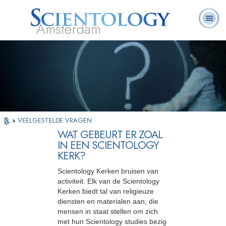
Amsterdam
Over
L. Ron
Wat is
Pastoraal
Veelgestelde
Boeken
Ons
Hubbard
Scientology?
Werkers
vragen
»
VEELGESTELDE VRAGEN
WAT GEBEURT ER ZOAL
IN EEN SCIENTOLOGY
KERK?
Scientology Kerken bruisen van
activiteit. Elk van de Scientology
Kerken biedt tal van religieuze
diensten en materialen aan, die
mensen in staat stellen om zich
met hun Scientology studies bezig