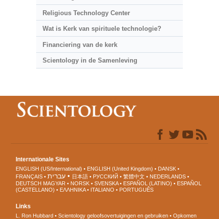
Religious Technology Center
Wat is Kerk van spirituele technologie?
Financiering van de kerk
Scientology in de Samenleving
Internationale Sites
ENGLISH (US/International)
ENGLISH (United Kingdom)
DANSK
עברית
FRANÇAIS
日本語
РУССКИЙ
繁體中文
NEDERLANDS
DEUTSCH
MAGYAR
NORSK
SVENSKA
ESPAÑOL (LATINO)
ESPAÑOL
(CASTELLANO)
ΕΛΛΗΝΙΚA
ITALIANO
PORTUGUÊS
Links
L. Ron Hubbard
Scientology geloofsovertuigingen en gebruiken
Opkomen