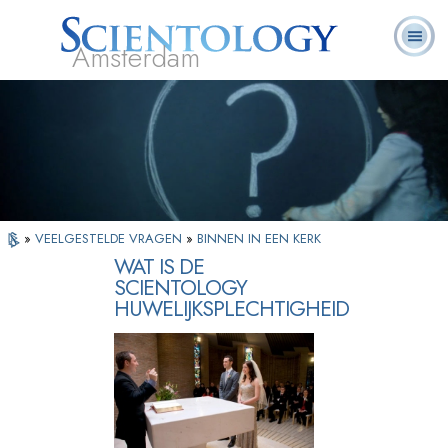
Amsterdam
Over
L. Ron
Wat is
Pastoraal
Veelgestelde
Boeken
Ons
Hubbard
Scientology?
Werkers
vragen
»
VEELGESTELDE VRAGEN
»
BINNEN IN EEN KERK
WAT IS DE
SCIENTOLOGY
HUWELIJKSPLECHTIGHEID