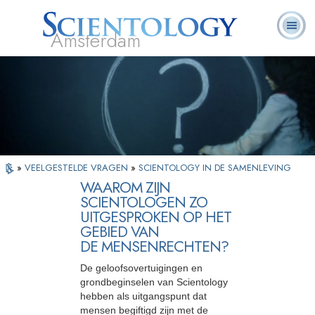
Amsterdam
Over
L. Ron
Wat is
Pastoraal
Veelgestelde
Boeken
Ons
Hubbard
Scientology?
Werkers
vragen
»
VEELGESTELDE VRAGEN
»
SCIENTOLOGY IN DE SAMENLEVING
WAAROM ZIJN
SCIENTOLOGEN ZO
UITGESPROKEN OP HET
GEBIED VAN
DE MENSENRECHTEN?
De geloofsovertuigingen en
grondbeginselen van Scientology
hebben als uitgangspunt dat
mensen begiftigd zijn met de