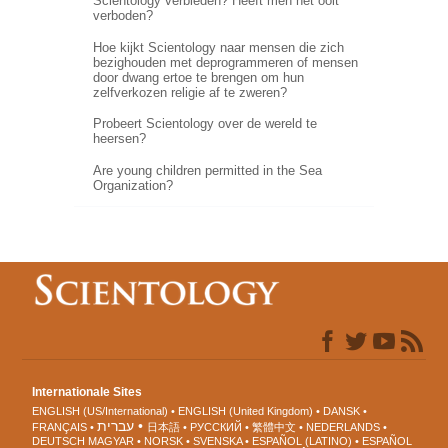
Scientology verbieden? Heeft men het ooit
verboden?
Hoe kijkt Scientology naar mensen die zich
bezighouden met deprogrammeren of mensen
door dwang ertoe te brengen om hun
zelfverkozen religie af te zweren?
Probeert Scientology over de wereld te
heersen?
Are young children permitted in the Sea
Organization?
Internationale Sites
ENGLISH (US/International)
ENGLISH (United Kingdom)
DANSK
עברית
FRANÇAIS
日本語
РУССКИЙ
繁體中文
NEDERLANDS
DEUTSCH
MAGYAR
NORSK
SVENSKA
ESPAÑOL (LATINO)
ESPAÑOL