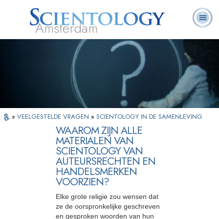
Amsterdam
Over
L. Ron
Wat is
Pastoraal
Veelgestelde
Boeken
Ons
Hubbard
Scientology?
Werkers
vragen
»
VEELGESTELDE VRAGEN
»
SCIENTOLOGY IN DE SAMENLEVING
WAAROM ZIJN ALLE
MATERIALEN VAN
SCIENTOLOGY VAN
AUTEURSRECHTEN EN
HANDELSMERKEN
VOORZIEN?
Elke grote religie zou wensen dat
ze de oorspronkelijke geschreven
en gesproken woorden van hun