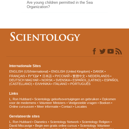
Are young children permitted in the Sea
Organization?
Internationale Sites
ENGLISH (US/International)
ENGLISH (United Kingdom)
DANSK
עברית
FRANÇAIS
日本語
РУССКИЙ
繁體中文
NEDERLANDS
DEUTSCH
MAGYAR
NORSK
SVENSKA
ESPAÑOL (LATINO)
ESPAÑOL
(CASTELLANO)
ΕΛΛΗΝΙΚA
ITALIANO
PORTUGUÊS
Links
L. Ron Hubbard
Scientology geloofsovertuigingen en gebruiken
Opkomen
voor de medemens
Volunteer Ministers
Veelgestelde vragen
Boeken
Online cursussen
Meer informatie
Contact
Locaties
Gerelateerde sites
L. Ron Hubbard
Dianetics
Scientology Network
Scientology Religion
David Miscavige
Begin een gratis online cursus
Scientology Volunteer