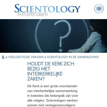
Amsterdam
Over
L. Ron
Wat is
Pastoraal
Veelgestelde
Boeken
Ons
Hubbard
Scientology?
Werkers
vragen
»
VEELGESTELDE VRAGEN
»
SCIENTOLOGY IN DE SAMENLEVING
HOUDT DE KERK ZICH
BEZIG MET
INTERKERKELIJKE
ZAKEN?
De Kerk is een grote voorstander
van interkerkelijke samenwerking
in kwesties die belangrijk zijn voor
alle religies. Scientologen werken
samen met vertegenwoordigers