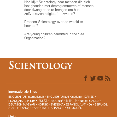
Hoe kijkt Scientology naar mensen die zich
bezighouden met deprogrammeren of mensen
door dwang ertoe te brengen om hun
zelfverkozen religie af te zweren?
Probeert Scientology over de wereld te
heersen?
Are young children permitted in the Sea
Organization?
Internationale Sites
ENGLISH (US/International)
ENGLISH (United Kingdom)
DANSK
עברית
FRANÇAIS
日本語
РУССКИЙ
繁體中文
NEDERLANDS
DEUTSCH
MAGYAR
NORSK
SVENSKA
ESPAÑOL (LATINO)
ESPAÑOL
(CASTELLANO)
ΕΛΛΗΝΙΚA
ITALIANO
PORTUGUÊS
Links