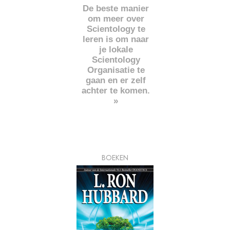
De beste manier
om meer over
Scientology te
leren is om naar
je lokale
Scientology
Organisatie te
gaan en er zelf
achter te komen.
»
BOEKEN