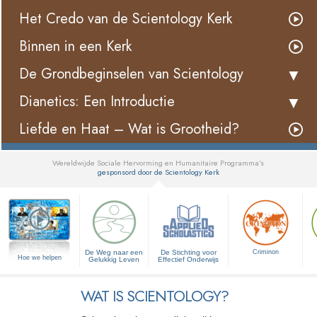
Het Credo van de Scientology Kerk
Binnen in een Kerk
De Grondbeginselen van Scientology
Dianetics: Een Introductie
Liefde en Haat – Wat is Grootheid?
Wereldwijde Sociale Hervorming en Humanitaire Programma’s
gesponsord door de Scientology Kerk
▼
De Weg naar een
De Stichting voor
Criminon
Hoe we helpen
Gelukkig Leven
Effectief Onderwijs
WAT IS SCIENTOLOGY?