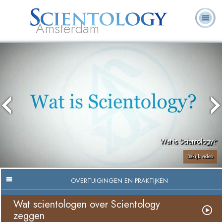
Amsterdam
Over
L. Ron
Wat is
Pastoraal
Veelgestelde
Boeken
Ons
Hubbard
Scientology?
Werkers
vragen
Wat is Scientology?
Bekijk video
OVERTUIGINGEN EN PRAKTIJKEN
Wat scientologen over Scientology
zeggen