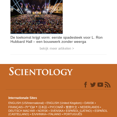
De toekomst krijgt vorm: eerste spadesteek voor L. Ron
Hubbard Hall – een bouwwerk zonder weerga
bekijk meer artikelen >
Internationale Sites
ENGLISH (US/International)
ENGLISH (United Kingdom)
DANSK
עברית
FRANÇAIS
日本語
РУССКИЙ
繁體中文
NEDERLANDS
DEUTSCH
MAGYAR
NORSK
SVENSKA
ESPAÑOL (LATINO)
ESPAÑOL
(CASTELLANO)
ΕΛΛΗΝΙΚA
ITALIANO
PORTUGUÊS