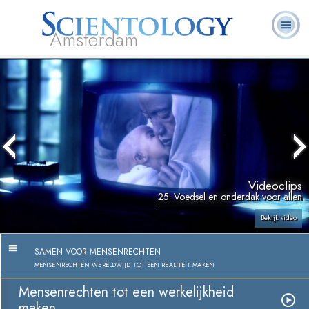
Amsterdam
Over
L. Ron
Wat is
Pastoraal
Veelgestelde
Boeken
Ons
Hubbard
Scientology?
Werkers
vragen
Videoclips
25. Voedsel en onderdak voor allen
Bekijk video
SAMEN VOOR MENSENRECHTEN
MENSENRECHTEN WERELDWIJD TOT EEN REALITEIT MAKEN
Mensenrechten tot een werkelijkheid
maken