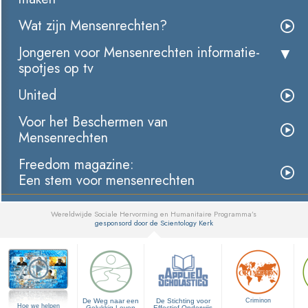
Wat zijn Mensenrechten?
Jongeren voor Mensenrechten informatie­
spotjes op tv
United
Voor het Beschermen van
Mensenrechten
Freedom magazine:
Een stem voor mensenrechten
Wereldwijde Sociale Hervorming en Humanitaire Programma’s
gesponsord door de Scientology Kerk
▼
De Weg naar een
De Stichting voor
Criminon
Hoe we helpen
Gelukkig Leven
Effectief Onderwijs