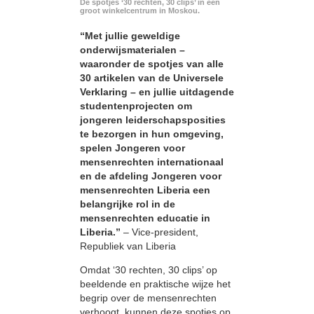
De spotjes ‘30 rechten, 30 clips’ in een
groot winkelcentrum in Moskou.
“Met jullie geweldige
onderwijsmaterialen –
waaronder de spotjes van alle
30 artikelen van de Universele
Verklaring – en jullie uitdagende
studentenprojecten om
jongeren leiderschapsposities
te bezorgen in hun omgeving,
spelen Jongeren voor
mensenrechten internationaal
en de afdeling Jongeren voor
mensenrechten Liberia een
belangrijke rol in de
mensenrechten educatie in
Liberia.”
– Vice-president,
Republiek van Liberia
Omdat ‘30 rechten, 30 clips’ op
beeldende en praktische wijze het
begrip over de mensenrechten
verhoogt, kunnen deze spotjes op