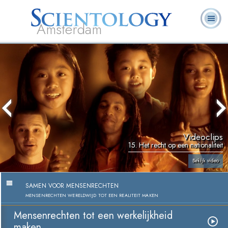
Amsterdam
Over
L. Ron
Wat is
Pastoraal
Veelgestelde
Boeken
Ons
Hubbard
Scientology?
Werkers
vragen
Videoclips
15. Het recht op een nationaliteit
Bekijk video
SAMEN VOOR MENSENRECHTEN
MENSENRECHTEN WERELDWIJD TOT EEN REALITEIT MAKEN
Mensenrechten tot een werkelijkheid
maken