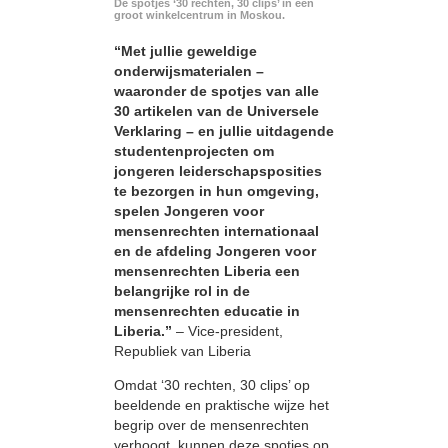
De spotjes ‘30 rechten, 30 clips’ in een
groot winkelcentrum in Moskou.
“Met jullie geweldige
onderwijsmaterialen –
waaronder de spotjes van alle
30 artikelen van de Universele
Verklaring – en jullie uitdagende
studentenprojecten om
jongeren leiderschapsposities
te bezorgen in hun omgeving,
spelen Jongeren voor
mensenrechten internationaal
en de afdeling Jongeren voor
mensenrechten Liberia een
belangrijke rol in de
mensenrechten educatie in
Liberia.”
– Vice-president,
Republiek van Liberia
Omdat ‘30 rechten, 30 clips’ op
beeldende en praktische wijze het
begrip over de mensenrechten
verhoogt, kunnen deze spotjes op