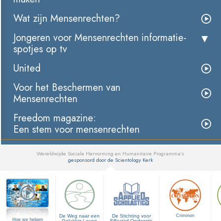
Wat zijn Mensenrechten?
Jongeren voor Mensenrechten informatie­
spotjes op tv
United
Voor het Beschermen van
Mensenrechten
Freedom magazine:
Een stem voor mensenrechten
Wereldwijde Sociale Hervorming en Humanitaire Programma’s
gesponsord door de Scientology Kerk
▼
De Weg naar een
De Stichting voor
Criminon
Hoe we helpen
Gelukkig Leven
Effectief Onderwijs