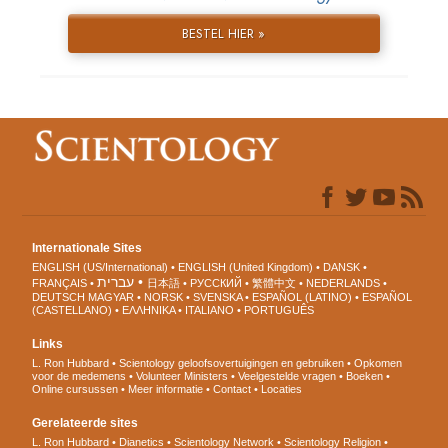
BESTEL HIER »
Internationale Sites
ENGLISH (US/International)
ENGLISH (United Kingdom)
DANSK
עברית
FRANÇAIS
日本語
РУССКИЙ
繁體中文
NEDERLANDS
DEUTSCH
MAGYAR
NORSK
SVENSKA
ESPAÑOL (LATINO)
ESPAÑOL
(CASTELLANO)
ΕΛΛΗΝΙΚA
ITALIANO
PORTUGUÊS
Links
L. Ron Hubbard
Scientology geloofsovertuigingen en gebruiken
Opkomen
voor de medemens
Volunteer Ministers
Veelgestelde vragen
Boeken
Online cursussen
Meer informatie
Contact
Locaties
Gerelateerde sites
L. Ron Hubbard
Dianetics
Scientology Network
Scientology Religion