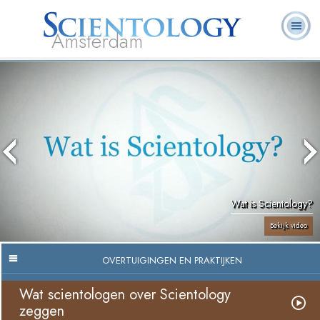
Amsterdam
Over
L. Ron
Wat is
Pastoraal
Veelgestelde
Boeken
Ons
Hubbard
Scientology?
Werkers
vragen
Wat is Scientology?
Bekijk video
OVERTUIGINGEN EN PRAKTIJKEN
Wat scientologen over Scientology
zeggen