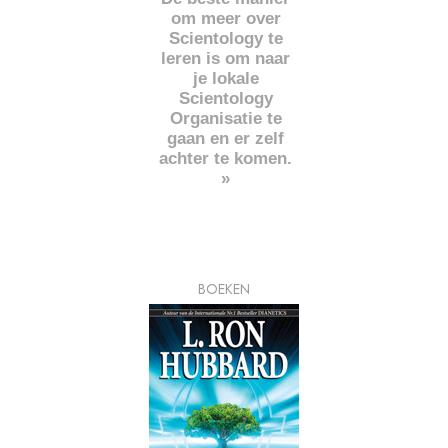
om meer over
Scientology te
leren is om naar
je lokale
Scientology
Organisatie te
gaan en er zelf
achter te komen.
»
BOEKEN