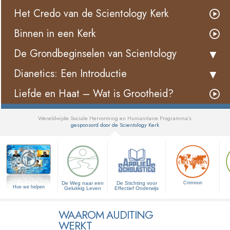
Het Credo van de Scientology Kerk
Binnen in een Kerk
De Grondbeginselen van Scientology
Dianetics: Een Introductie
Liefde en Haat – Wat is Grootheid?
Wereldwijde Sociale Hervorming en Humanitaire Programma’s
gesponsord door de Scientology Kerk
▼
De Weg naar een
De Stichting voor
Criminon
Hoe we helpen
Gelukkig Leven
Effectief Onderwijs
WAAROM AUDITING
WERKT