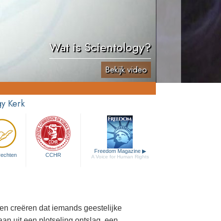
Wat is Scientology?
Bekijk video
y Kerk
Freedom Magazine
▶
rechten
CCHR
A Voice for Human Rights
en creëren dat iemands geestelijke
n uit een plotseling ontslag, een