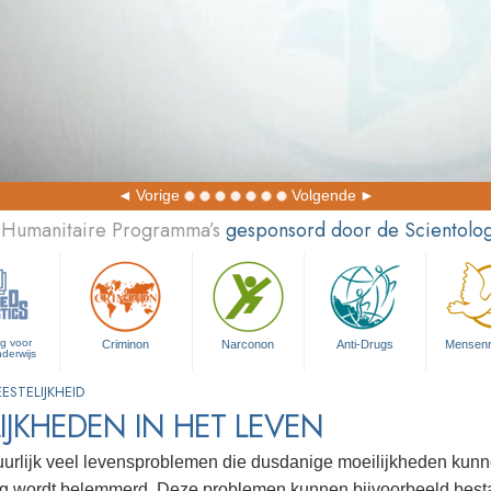
Vorige
Volgende
 Humanitaire Programma’s
gesponsord door de Scientolog
ng voor
Criminon
Narconon
Anti-Drugs
Mensen­
nderwijs
STELIJKHEID
IJKHEDEN IN HET LEVEN
tuurlijk veel levensproblemen die dusdanige moeilijkheden kunn
g wordt belemmerd. Deze problemen kunnen bijvoorbeeld bestaa