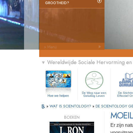
GROOTHEID?
» Menu
Wereldwijde Sociale Hervorming en
▼
De Weg naar een
De Stichti
Hoe we helpen
Gelukkig Leven
Effectief O
»
WAT IS SCIENTOLOGY?
»
DE SCIENTOLOGY GEE
MOEIL
BOEKEN
Er zijn na
vooruitgan