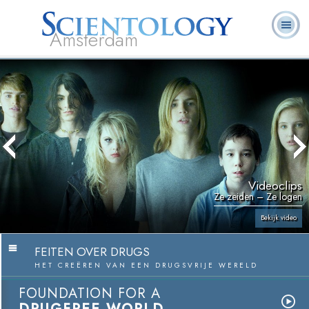
Amsterdam
Over
L. Ron
Wat is
Pastoraal
Veelgestelde
Boeken
Ons
Hubbard
Scientology?
Werkers
vragen
Videoclips
Ze zeiden – Ze logen
Bekijk video
FEITEN OVER DRUGS
HET CREËREN VAN EEN DRUGSVRIJE WERELD
FOUNDATION FOR A