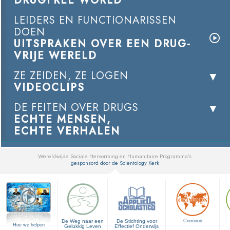
DRUGFREE WORLD
LEIDERS EN FUNCTIONARISSEN
DOEN
UITSPRAKEN OVER EEN DRUG-
VRIJE WERELD
ZE ZEIDEN, ZE LOGEN
VIDEOCLIPS
DE FEITEN OVER DRUGS
ECHTE MENSEN,
ECHTE VERHALEN
Wereldwijde Sociale Hervorming en Humanitaire Programma’s
gesponsord door de Scientology Kerk
▼
De Weg naar een
De Stichting voor
Criminon
Hoe we helpen
Gelukkig Leven
Effectief Onderwijs