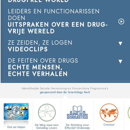
DRUGFREE WORLD
LEIDERS EN FUNCTIONARISSEN
DOEN
UITSPRAKEN OVER EEN DRUG-
VRIJE WERELD
ZE ZEIDEN, ZE LOGEN
VIDEOCLIPS
DE FEITEN OVER DRUGS
ECHTE MENSEN,
ECHTE VERHALEN
Wereldwijde Sociale Hervorming en Humanitaire Programma’s
gesponsord door de Scientology Kerk
▼
De Weg naar een
De Stichting voor
Criminon
Hoe we helpen
Gelukkig Leven
Effectief Onderwijs