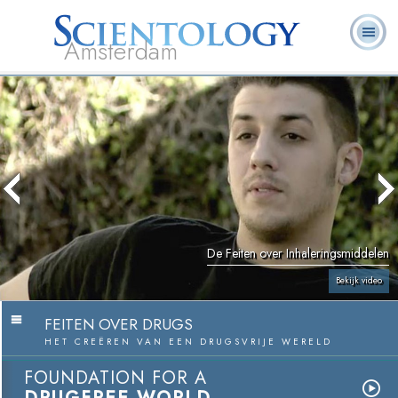
Amsterdam
Over
L. Ron
Wat is
Pastoraal
Veelgestelde
Boeken
Ons
Hubbard
Scientology?
Werkers
vragen
De Feiten over Inhaleringsmiddelen
Bekijk video
FEITEN OVER DRUGS
HET CREËREN VAN EEN DRUGSVRIJE WERELD
FOUNDATION FOR A