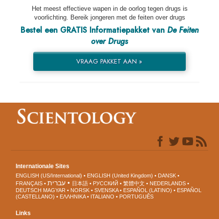
Het meest effectieve wapen in de oorlog tegen drugs is
voorlichting. Bereik jongeren met de feiten over drugs
Bestel een GRATIS Informatiepakket van
De Feiten
over Drugs
VRAAG PAKKET AAN »
Internationale Sites
ENGLISH (US/International)
ENGLISH (United Kingdom)
DANSK
עברית
FRANÇAIS
日本語
РУССКИЙ
繁體中文
NEDERLANDS
DEUTSCH
MAGYAR
NORSK
SVENSKA
ESPAÑOL (LATINO)
ESPAÑOL
(CASTELLANO)
ΕΛΛΗΝΙΚA
ITALIANO
PORTUGUÊS
Links