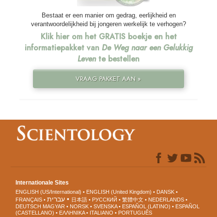
Bestaat er een manier om gedrag, eerlijkheid en
verantwoordelijkheid bij jongeren werkelijk te verhogen?
Klik hier om het GRATIS boekje en het
informatiepakket van
De Weg naar een Gelukkig
Leven
te bestellen
VRAAG PAKKET AAN »
Internationale Sites
ENGLISH (US/International)
ENGLISH (United Kingdom)
DANSK
עברית
FRANÇAIS
日本語
РУССКИЙ
繁體中文
NEDERLANDS
DEUTSCH
MAGYAR
NORSK
SVENSKA
ESPAÑOL (LATINO)
ESPAÑOL
(CASTELLANO)
ΕΛΛΗΝΙΚA
ITALIANO
PORTUGUÊS