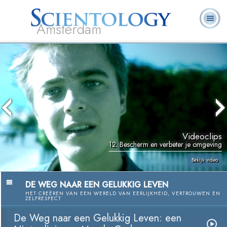
Amsterdam
Over
L. Ron
Wat is
Pastoraal
Veelgestelde
Boeken
Ons
Hubbard
Scientology?
Werkers
vragen
Videoclips
12. Bescherm en verbeter je omgeving
Bekijk video
DE WEG NAAR EEN GELUKKIG LEVEN
HET CREËREN VAN EEN WERELD VAN EERLIJKHEID, VERTROUWEN EN
ZELFRESPECT
De Weg naar een Gelukkig Leven: een