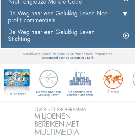
Niet-religieuze Morele Code
De Weg naar een Gelukkig Leven Non-
profit commercials
De Weg naar een Gelukkig Leven
Stichting
Wereldwijde Sociale Hervorming en Humanitaire Programma’s
gesponsord door de Scientology Kerk
▼
De Weg naar een
De Stichting voor
Criminon
Hoe we helpen
Gelukkig Leven
Effectief Onderwijs
OVER HET PROGRAMMA
MILJOENEN
BEREIKEN MET
MULTIMEDIA