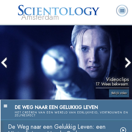
Amsterdam
Over
L. Ron
Wat is
Pastoraal
Veelgestelde
Boeken
Ons
Hubbard
Scientology?
Werkers
vragen
Videoclips
17. Wees bekwaam.
Bekijk video
DE WEG NAAR EEN GELUKKIG LEVEN
HET CREËREN VAN EEN WERELD VAN EERLIJKHEID, VERTROUWEN EN
ZELFRESPECT
De Weg naar een Gelukkig Leven: een