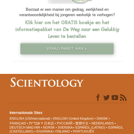
Bestaat er een manier om gedrag, eerlijkheid en
verantwoordelijkheid bij jongeren werkelijk te verhogen?
Klik hier om het GRATIS boekje en het
informatiepakket van
De Weg naar een Gelukkig
Leven
te bestellen
VRAAG PAKKET AAN »
Internationale Sites
ENGLISH (US/International)
ENGLISH (United Kingdom)
DANSK
עברית
FRANÇAIS
日本語
РУССКИЙ
繁體中文
NEDERLANDS
DEUTSCH
MAGYAR
NORSK
SVENSKA
ESPAÑOL (LATINO)
ESPAÑOL
(CASTELLANO)
ΕΛΛΗΝΙΚA
ITALIANO
PORTUGUÊS