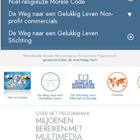
Niet-religieuze Morele Code
De Weg naar een Gelukkig Leven Non-
profit commercials
De Weg naar een Gelukkig Leven
Stichting
Wereldwijde Sociale Hervorming en Humanitaire Programma’s
gesponsord door de Scientology Kerk
▼
De Weg naar een
De Stichting voor
Criminon
Hoe we helpen
Gelukkig Leven
Effectief Onderwijs
OVER HET PROGRAMMA
MILJOENEN
BEREIKEN MET
MULTIMEDIA