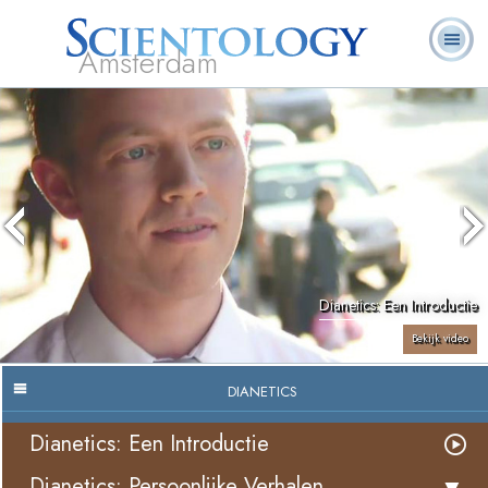
Amsterdam
Over
L. Ron
Wat is
Pastoraal
Veelgestelde
Boeken
Ons
Hubbard
Scientology?
Werkers
vragen
Dianetics: Een Introductie
Bekijk video
DIANETICS
Dianetics: Een Introductie
Dianetics: Persoonlijke Verhalen