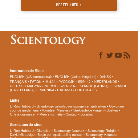
BESTEL HIER »
Internationale Sites
ENGLISH (US/International)
ENGLISH (United Kingdom)
DANSK
עברית
FRANÇAIS
日本語
РУССКИЙ
繁體中文
NEDERLANDS
DEUTSCH
MAGYAR
NORSK
SVENSKA
ESPAÑOL (LATINO)
ESPAÑOL
(CASTELLANO)
ΕΛΛΗΝΙΚA
ITALIANO
PORTUGUÊS
Links
L. Ron Hubbard
Scientology geloofsovertuigingen en gebruiken
Opkomen
voor de medemens
Volunteer Ministers
Veelgestelde vragen
Boeken
Online cursussen
Meer informatie
Contact
Locaties
Gerelateerde sites
L. Ron Hubbard
Dianetics
Scientology Network
Scientology Religion
David Miscavige
Begin een gratis online cursus
Scientology Volunteer