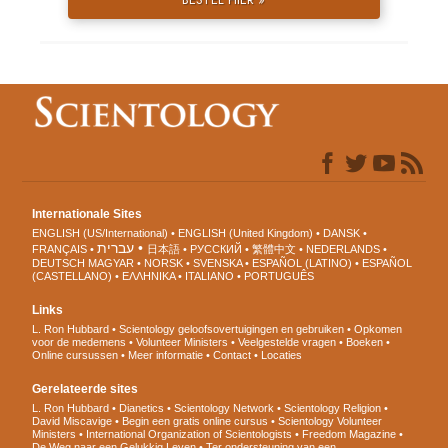
Internationale Sites
ENGLISH (US/International)
ENGLISH (United Kingdom)
DANSK
עברית
FRANÇAIS
日本語
РУССКИЙ
繁體中文
NEDERLANDS
DEUTSCH
MAGYAR
NORSK
SVENSKA
ESPAÑOL (LATINO)
ESPAÑOL
(CASTELLANO)
ΕΛΛΗΝΙΚA
ITALIANO
PORTUGUÊS
Links
L. Ron Hubbard
Scientology geloofsovertuigingen en gebruiken
Opkomen
voor de medemens
Volunteer Ministers
Veelgestelde vragen
Boeken
Online cursussen
Meer informatie
Contact
Locaties
Gerelateerde sites
L. Ron Hubbard
Dianetics
Scientology Network
Scientology Religion
David Miscavige
Begin een gratis online cursus
Scientology Volunteer
Ministers
International Organization of Scientologists
Freedom Magazine
De Weg naar een Gelukkig Leven
Ter ondersteuning van een