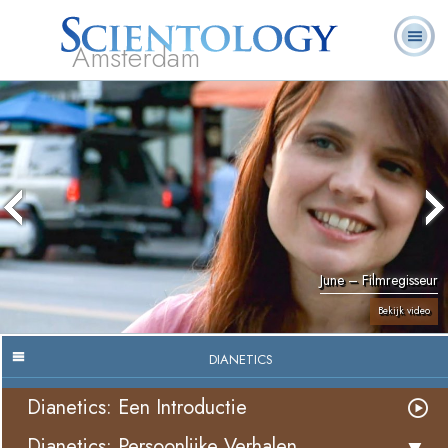
Amsterdam
Over
L. Ron
Wat is
Pastoraal
Veelgestelde
Boeken
Ons
Hubbard
Scientology?
Werkers
vragen
June – Filmregisseur
Bekijk video
DIANETICS
Dianetics: Een Introductie
Dianetics: Persoonlijke Verhalen