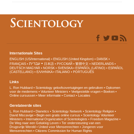
Internationale Sites
ENGLISH (US/International)
ENGLISH (United Kingdom)
DANSK
עברית
FRANÇAIS
日本語
РУССКИЙ
繁體中文
NEDERLANDS
DEUTSCH
MAGYAR
NORSK
SVENSKA
ESPAÑOL (LATINO)
ESPAÑOL
(CASTELLANO)
ΕΛΛΗΝΙΚA
ITALIANO
PORTUGUÊS
Links
L. Ron Hubbard
Scientology geloofsovertuigingen en gebruiken
Opkomen
voor de medemens
Volunteer Ministers
Veelgestelde vragen
Boeken
Online cursussen
Meer informatie
Contact
Locaties
Gerelateerde sites
L. Ron Hubbard
Dianetics
Scientology Network
Scientology Religion
David Miscavige
Begin een gratis online cursus
Scientology Volunteer
Ministers
International Organization of Scientologists
Freedom Magazine
De Weg naar een Gelukkig Leven
Ter ondersteuning van een
Drugsvrije Wereld
United voor Mensenrechten
Jongeren voor
Mensenrechten
Citizens Commission for Human Rights