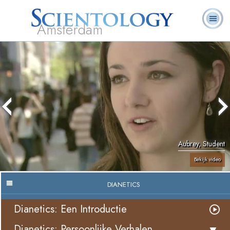
Amsterdam
Over
L. Ron
Wat is
Pastoraal
Veelgestelde
Boeken
Ons
Hubbard
Scientology?
Werkers
vragen
Aubrey, Student
Bekijk video
DIANETICS
Dianetics: Een Introductie
Dianetics: Persoonlijke Verhalen