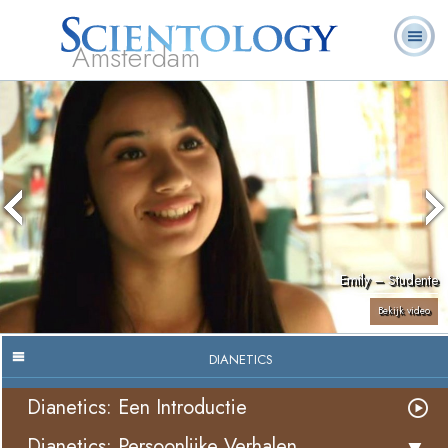
Amsterdam
Over
L. Ron
Wat is
Pastoraal
Veelgestelde
Boeken
Ons
Hubbard
Scientology?
Werkers
vragen
Emily – Studente
Bekijk video
DIANETICS
Dianetics: Een Introductie
Dianetics: Persoonlijke Verhalen