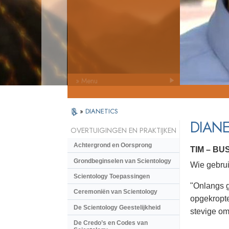
» Menu
»
DIANETICS
DIANE
OVERTUIGINGEN EN PRAKTIJKEN
Achtergrond en Oorsprong
TIM – B
Grondbeginselen van Scientology
Wie gebrui
Scientology Toepassingen
"Onlangs g
Ceremoniën van Scientology
opgekropte
De Scientology Geestelijkheid
stevige om
De Credo’s en Codes van