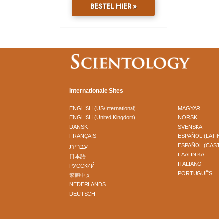
BESTEL HIER »
Internationale Sites
ENGLISH (US/International)
MAGYAR
ENGLISH (United Kingdom)
NORSK
DANSK
SVENSKA
FRANÇAIS
ESPAÑOL (LATI
עברית
ESPAÑOL (CAS
ΕΛΛΗΝΙΚA
日本語
ITALIANO
РУССКИЙ
PORTUGUÊS
繁體中文
NEDERLANDS
DEUTSCH