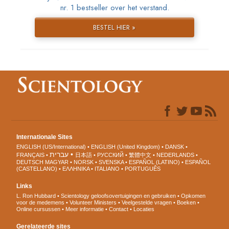
nr. 1 bestseller over het verstand.
BESTEL HIER »
Internationale Sites
ENGLISH (US/International)
ENGLISH (United Kingdom)
DANSK
עברית
FRANÇAIS
日本語
РУССКИЙ
繁體中文
NEDERLANDS
DEUTSCH
MAGYAR
NORSK
SVENSKA
ESPAÑOL (LATINO)
ESPAÑOL
(CASTELLANO)
ΕΛΛΗΝΙΚA
ITALIANO
PORTUGUÊS
Links
L. Ron Hubbard
Scientology geloofsovertuigingen en gebruiken
Opkomen
voor de medemens
Volunteer Ministers
Veelgestelde vragen
Boeken
Online cursussen
Meer informatie
Contact
Locaties
Gerelateerde sites