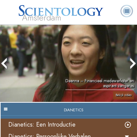
Amsterdam
Over
L. Ron
Wat is
Pastoraal
Veelgestelde
Boeken
Ons
Hubbard
Scientology?
Werkers
vragen
Deanna – Financieel medewerkster en
aspirant-zangeres
Bekijk video
DIANETICS
Dianetics: Een Introductie
Dianetics: Persoonlijke Verhalen