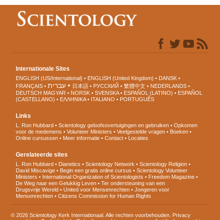
Internationale Sites
ENGLISH (US/International)
ENGLISH (United Kingdom)
DANSK
עברית
FRANÇAIS
日本語
РУССКИЙ
繁體中文
NEDERLANDS
DEUTSCH
MAGYAR
NORSK
SVENSKA
ESPAÑOL (LATINO)
ESPAÑOL
(CASTELLANO)
ΕΛΛΗΝΙΚA
ITALIANO
PORTUGUÊS
Links
L. Ron Hubbard
Scientology geloofsovertuigingen en gebruiken
Opkomen
voor de medemens
Volunteer Ministers
Veelgestelde vragen
Boeken
Online cursussen
Meer informatie
Contact
Locaties
Gerelateerde sites
L. Ron Hubbard
Dianetics
Scientology Network
Scientology Religion
David Miscavige
Begin een gratis online cursus
Scientology Volunteer
Ministers
International Organization of Scientologists
Freedom Magazine
De Weg naar een Gelukkig Leven
Ter ondersteuning van een
Drugsvrije Wereld
United voor Mensenrechten
Jongeren voor
Mensenrechten
Citizens Commission for Human Rights
© 2026 Scientology Kerk Internationaal. Alle rechten voorbehouden.
Privacy