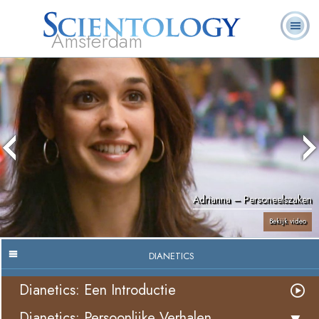
Amsterdam
Over
L. Ron
Wat is
Pastoraal
Veelgestelde
Boeken
Ons
Hubbard
Scientology?
Werkers
vragen
Adrianna – Personeelszaken
Bekijk video
DIANETICS
Dianetics: Een Introductie
Dianetics: Persoonlijke Verhalen