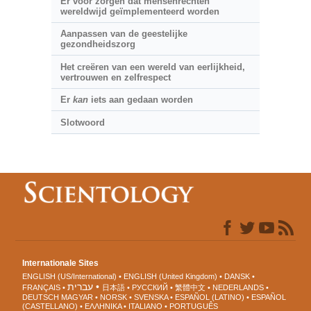
Er voor zorgen dat mensenrechten
wereldwijd geïmplementeerd worden
Aanpassen van de geestelijke
gezondheidszorg
Het creëren van een wereld van eerlijkheid,
vertrouwen en zelfrespect
Er
kan
iets aan gedaan worden
Slotwoord
Internationale Sites
ENGLISH (US/International)
ENGLISH (United Kingdom)
DANSK
עברית
FRANÇAIS
日本語
РУССКИЙ
繁體中文
NEDERLANDS
DEUTSCH
MAGYAR
NORSK
SVENSKA
ESPAÑOL (LATINO)
ESPAÑOL
(CASTELLANO)
ΕΛΛΗΝΙΚA
ITALIANO
PORTUGUÊS