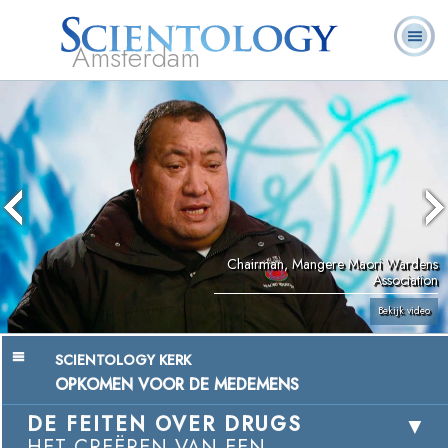
Amsterdam
Over
L. Ron
Wat is
Pastoraal
Veelgestelde
Boeken
Ons
Hubbard
Scientology?
Werkers
vragen
Chairman, Mangere Maori Wardens
Association
Bekijk video
SCIENTOLOGY KERK
OPKOMEN VOOR DE MEDEMENS
DE FEITEN OVER DRUGS
HET CREËREN VAN EEN