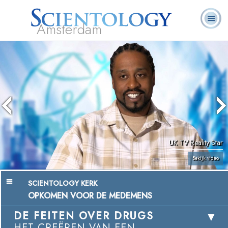
Amsterdam
Over
L. Ron
Wat is
Pastoraal
Veelgestelde
Boeken
Ons
Hubbard
Scientology?
Werkers
vragen
UK TV Reality Star
Bekijk video
SCIENTOLOGY KERK
OPKOMEN VOOR DE MEDEMENS
DE FEITEN OVER DRUGS
HET CREËREN VAN EEN