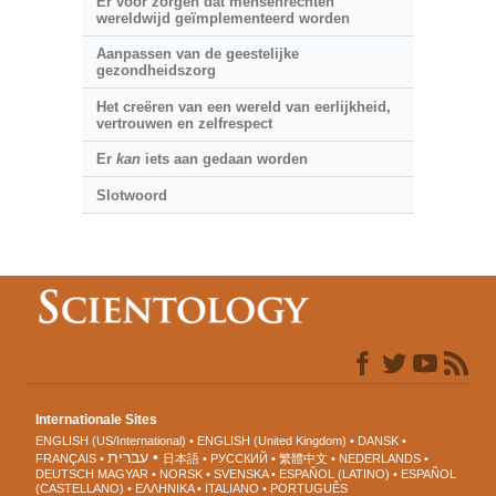
Er voor zorgen dat mensenrechten
wereldwijd geïmplementeerd worden
Aanpassen van de geestelijke
gezondheidszorg
Het creëren van een wereld van eerlijkheid,
vertrouwen en zelfrespect
Er
kan
iets aan gedaan worden
Slotwoord
Internationale Sites
ENGLISH (US/International)
ENGLISH (United Kingdom)
DANSK
עברית
FRANÇAIS
日本語
РУССКИЙ
繁體中文
NEDERLANDS
DEUTSCH
MAGYAR
NORSK
SVENSKA
ESPAÑOL (LATINO)
ESPAÑOL
(CASTELLANO)
ΕΛΛΗΝΙΚA
ITALIANO
PORTUGUÊS