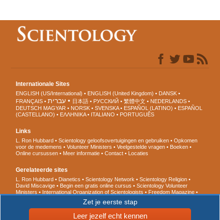
Internationale Sites
ENGLISH (US/International)
ENGLISH (United Kingdom)
DANSK
עברית
FRANÇAIS
日本語
РУССКИЙ
繁體中文
NEDERLANDS
DEUTSCH
MAGYAR
NORSK
SVENSKA
ESPAÑOL (LATINO)
ESPAÑOL
(CASTELLANO)
ΕΛΛΗΝΙΚA
ITALIANO
PORTUGUÊS
Links
L. Ron Hubbard
Scientology geloofsovertuigingen en gebruiken
Opkomen
voor de medemens
Volunteer Ministers
Veelgestelde vragen
Boeken
Online cursussen
Meer informatie
Contact
Locaties
Gerelateerde sites
L. Ron Hubbard
Dianetics
Scientology Network
Scientology Religion
David Miscavige
Begin een gratis online cursus
Scientology Volunteer
Ministers
International Organization of Scientologists
Freedom Magazine
De Weg naar een Gelukkig Leven
Ter ondersteuning van een
Zet je eerste stap
Drugsvrije Wereld
United voor Mensenrechten
Jongeren voor
Mensenrechten
Citizens Commission for Human Rights
Leer jezelf echt kennen