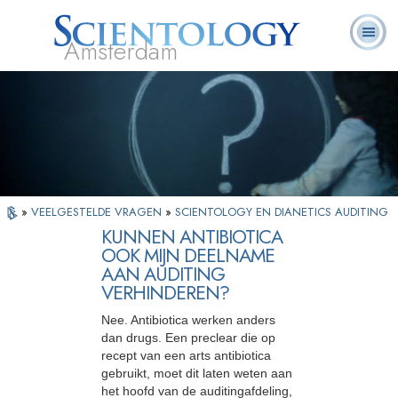
Amsterdam
Over
L. Ron
Wat is
Pastoraal
Veelgestelde
Boeken
Ons
Hubbard
Scientology?
Werkers
vragen
»
VEELGESTELDE VRAGEN
»
SCIENTOLOGY EN DIANETICS AUDITING
KUNNEN ANTIBIOTICA
OOK MIJN DEELNAME
AAN AUDITING
VERHINDEREN?
Nee. Antibiotica werken anders
dan drugs. Een preclear die op
recept van een arts antibiotica
gebruikt, moet dit laten weten aan
het hoofd van de auditingafdeling,