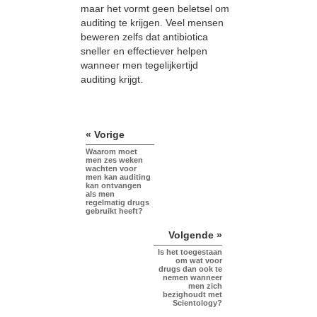
maar het vormt geen beletsel om
auditing te krijgen. Veel mensen
beweren zelfs dat antibiotica
sneller en effectiever helpen
wanneer men tegelijkertijd
auditing krijgt.
« Vorige
Waarom moet
men zes weken
wachten voor
men kan auditing
kan ontvangen
als men
regelmatig drugs
gebruikt heeft?
Volgende »
Is het toegestaan
om wat voor
drugs dan ook te
nemen wanneer
men zich
bezighoudt met
Scientology?