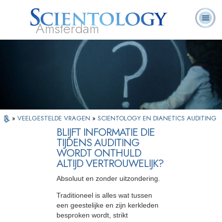
Amsterdam
Over
L. Ron
Wat is
Pastoraal
Veelgestelde
Boeken
Ons
Hubbard
Scientology?
Werkers
vragen
»
VEELGESTELDE VRAGEN
»
SCIENTOLOGY EN DIANETICS AUDITING
BLIJFT INFORMATIE DIE
TIJDENS AUDITING
WORDT ONTHULD
ALTIJD VERTROUWELIJK?
Absoluut en zonder uitzondering.
Traditioneel is alles wat tussen
een geestelijke en zijn kerkleden
besproken wordt, strikt