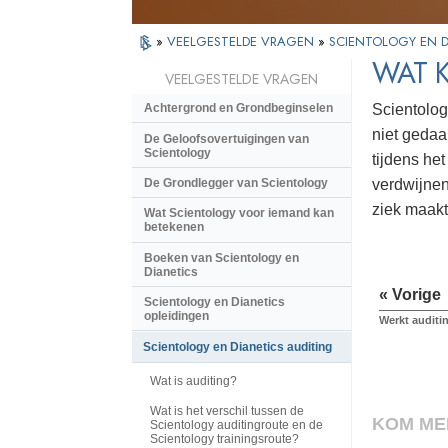
»
VEELGESTELDE VRAGEN
»
SCIENTOLOGY EN D
WAT 
VEELGESTELDE VRAGEN
Scientolog
Achtergrond en Grondbeginselen
niet gedaa
De Geloofsovertuigingen van
Scientology
tijdens he
De Grondlegger van Scientology
verdwijnen
ziek maakt
Wat Scientology voor iemand kan
betekenen
Boeken van Scientology en
Dianetics
« Vorige
Scientology en Dianetics
opleidingen
Werkt auditin
Scientology en Dianetics auditing
Wat is auditing?
Wat is het verschil tussen de
KOM ME
Scientology auditingroute en de
Scientology trainingsroute?