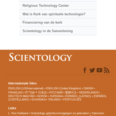
Religious Technology Center
Wat is Kerk van spirituele technologie?
Financiering van de kerk
Scientology in de Samenleving
Internationale Sites
ENGLISH (US/International)
ENGLISH (United Kingdom)
DANSK
עברית
FRANÇAIS
日本語
РУССКИЙ
繁體中文
NEDERLANDS
DEUTSCH
MAGYAR
NORSK
SVENSKA
ESPAÑOL (LATINO)
ESPAÑOL
(CASTELLANO)
ΕΛΛΗΝΙΚA
ITALIANO
PORTUGUÊS
Links
L. Ron Hubbard
Scientology geloofsovertuigingen en gebruiken
Opkomen