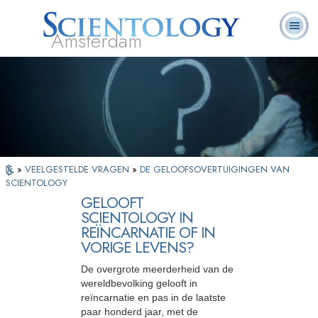
Amsterdam
Over
L. Ron
Wat is
Pastoraal
Veelgestelde
Boeken
Ons
Hubbard
Scientology?
Werkers
vragen
»
VEELGESTELDE VRAGEN
»
DE GELOOFSOVERTUIGINGEN VAN
SCIENTOLOGY
GELOOFT
SCIENTOLOGY IN
REÏNCARNATIE OF IN
VORIGE LEVENS?
De overgrote meerderheid van de
wereldbevolking gelooft in
reïncarnatie en pas in de laatste
paar honderd jaar, met de