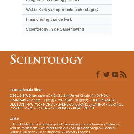
Wat is Kerk van spirituele technologie?
Financiering van de kerk
Scientology in de Samenleving
Internationale Sites
ENGLISH (US/International)
ENGLISH (United Kingdom)
DANSK
עברית
FRANÇAIS
日本語
РУССКИЙ
繁體中文
NEDERLANDS
DEUTSCH
MAGYAR
NORSK
SVENSKA
ESPAÑOL (LATINO)
ESPAÑOL
(CASTELLANO)
ΕΛΛΗΝΙΚA
ITALIANO
PORTUGUÊS
Links
L. Ron Hubbard
Scientology geloofsovertuigingen en gebruiken
Opkomen
voor de medemens
Volunteer Ministers
Veelgestelde vragen
Boeken
Online cursussen
Meer informatie
Contact
Locaties