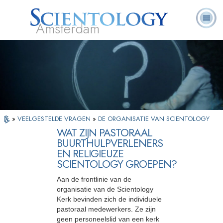
Amsterdam
Over
L. Ron
Wat is
Pastoraal
Veelgestelde
Boeken
Ons
Hubbard
Scientology?
Werkers
vragen
»
VEELGESTELDE VRAGEN
»
DE ORGANISATIE VAN SCIENTOLOGY
WAT ZIJN PASTORAAL
BUURTHULPVERLENERS
EN RELIGIEUZE
SCIENTOLOGY GROEPEN?
Aan de frontlinie van de
organisatie van de Scientology
Kerk bevinden zich de individuele
pastoraal medewerkers. Ze zijn
geen personeelslid van een kerk