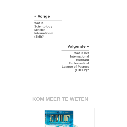
« Vorige
Wat is
Scientology
Missies
International
(SMI)?
Volgende »
Wat is het
International
Hubbard
Ecclesiastical
League of Pastors
(I HELP)?
KOM MEER TE WETEN