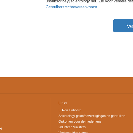
unsubscribe@scientology.net. Zie voor verdere de
Gebruikersrechtovereenkomst
.
Ve
Links
L. Ron Hubbard
Scientology geloofsovertuigingen en gebruiken
Opkomen voor de medemens
Volunteer Ministers
O)
Veelgestelde vragen