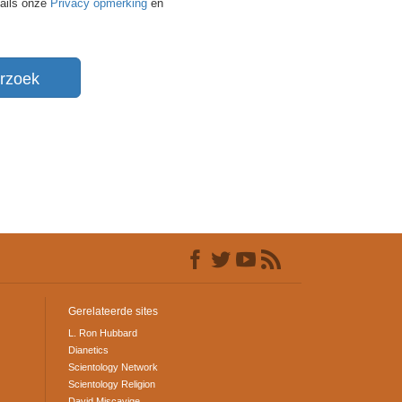
tails onze
Privacy opmerking
en
rzoek
Gerelateerde sites
L. Ron Hubbard
Dianetics
Scientology Network
Scientology Religion
David Miscavige