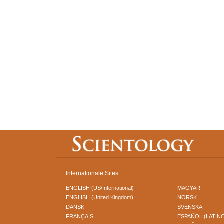
Internationale Sites
ENGLISH (US/International)
MAGYAR
ENGLISH (United Kingdom)
NORSK
DANSK
SVENSKA
FRANÇAIS
ESPAÑOL (LATIN