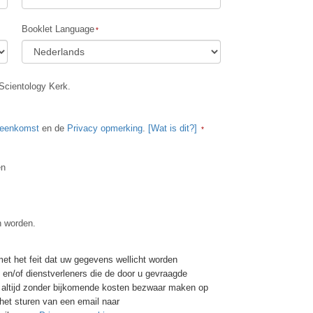
Booklet Language
Scientology Kerk.
reenkomst
en de
Privacy opmerking
.
[Wat is dit?]
en
n worden.
t het feit dat uw gegevens wellicht worden
ie en/of dienstverleners die de door u gevraagde
er altijd zonder bijkomende kosten bezwaar maken op
 het sturen van een email naar