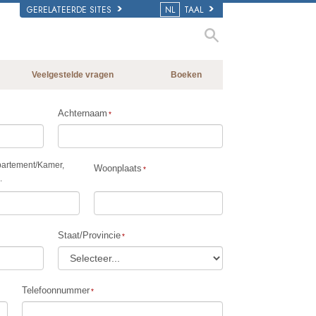
GERELATEERDE SITES
NL
TAAL
Veelgestelde vragen
Boeken
Achtergrond en Grondbeginselen
Beginnersboeken
Achternaam
Binnen in een Kerk
Luisterboeken
De organisatie van Scientology
Introductielezingen
artement
/
Kamer,
Woonplaats
Films
.
Staat/Provincie
Telefoonnummer