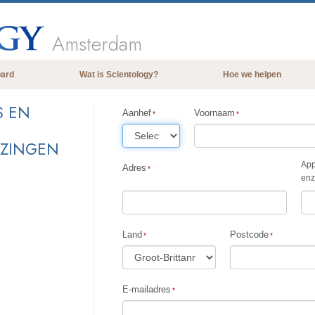
Amsterdam
bard
Wat is Scientology?
Hoe we helpen
Overtuigingen & Praktijken
S EN
Aanhef
Voornaam
De Credo’s en Codes van Scientology
EZINGEN
Wat scientologen zeggen over
Scientology
App
Adres
enz
Maak kennis met een scientoloog
Binnen in een Kerk
De Grondbeginselen van Scientology
Land
Postcode
Een Inleiding tot Dianetics
Liefde en Haat –
E-mailadres
Wat is Grootheid?