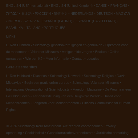
ENGLISH (US/International)
ENGLISH (United Kingdom)
DANSK
FRANÇAIS
עברית
日本語
РУССКИЙ
繁體中文
NEDERLANDS
DEUTSCH
MAGYAR
NORSK
SVENSKA
ESPAÑOL (LATINO)
ESPAÑOL (CASTELLANO)
ΕΛΛΗΝΙΚA
ITALIANO
PORTUGUÊS
Links
L. Ron Hubbard
Scientology geloofsovertuigingen en gebruiken
Opkomen voor
de medemens
Volunteer Ministers
Veelgestelde vragen
Boeken
Online
cursussen
Wie ben ik?
Meer informatie
Contact
Locaties
Gerelateerde sites
L. Ron Hubbard
Dianetics
Scientology Network
Scientology Religion
David
Miscavige
Begin een gratis online cursus
Scientology Volunteer Ministers
International Organization of Scientologists
Freedom Magazine
De Weg naar een
Gelukkig Leven
Ter ondersteuning van een Drugsvrije Wereld
United voor
Mensenrechten
Jongeren voor Mensenrechten
Citizens Commission for Human
Rights
© 2026
Scientology Kerk Amsterdam.
Alle rechten voorbehouden.
Privacy
opmerking
•
Cookiebeleid
•
Gebruikersrechtovereenkomst
•
Juridische opmerking