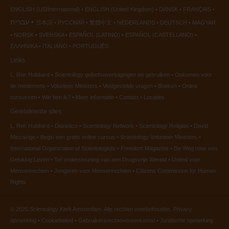
ENGLISH (US/International)
ENGLISH (United Kingdom)
DANSK
FRANÇAIS
עברית
日本語
РУССКИЙ
繁體中文
NEDERLANDS
DEUTSCH
MAGYAR
NORSK
SVENSKA
ESPAÑOL (LATINO)
ESPAÑOL (CASTELLANO)
ΕΛΛΗΝΙΚA
ITALIANO
PORTUGUÊS
Links
L. Ron Hubbard
Scientology geloofsovertuigingen en gebruiken
Opkomen voor
de medemens
Volunteer Ministers
Veelgestelde vragen
Boeken
Online
cursussen
Wie ben ik?
Meer informatie
Contact
Locaties
Gerelateerde sites
L. Ron Hubbard
Dianetics
Scientology Network
Scientology Religion
David
Miscavige
Begin een gratis online cursus
Scientology Volunteer Ministers
International Organization of Scientologists
Freedom Magazine
De Weg naar een
Gelukkig Leven
Ter ondersteuning van een Drugsvrije Wereld
United voor
Mensenrechten
Jongeren voor Mensenrechten
Citizens Commission for Human
Rights
© 2026
Scientology Kerk Amsterdam.
Alle rechten voorbehouden.
Privacy
opmerking
•
Cookiebeleid
•
Gebruikersrechtovereenkomst
•
Juridische opmerking