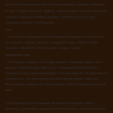
ENGLISH (US/International)
ENGLISH (United Kingdom)
DANSK
FRANÇAIS
עברית
日本語
РУССКИЙ
繁體中文
NEDERLANDS
DEUTSCH
MAGYAR
NORSK
SVENSKA
ESPAÑOL (LATINO)
ESPAÑOL (CASTELLANO)
ΕΛΛΗΝΙΚA
ITALIANO
PORTUGUÊS
Links
L. Ron Hubbard
Scientology geloofsovertuigingen en gebruiken
Opkomen voor
de medemens
Volunteer Ministers
Veelgestelde vragen
Boeken
Online
cursussen
Wie ben ik?
Meer informatie
Contact
Locaties
Gerelateerde sites
L. Ron Hubbard
Dianetics
Scientology Network
Scientology Religion
David
Miscavige
Begin een gratis online cursus
Scientology Volunteer Ministers
International Organization of Scientologists
Freedom Magazine
De Weg naar een
Gelukkig Leven
Ter ondersteuning van een Drugsvrije Wereld
United voor
Mensenrechten
Jongeren voor Mensenrechten
Citizens Commission for Human
Rights
© 2026
Scientology Kerk Amsterdam.
Alle rechten voorbehouden.
Privacy
opmerking
•
Cookiebeleid
•
Gebruikersrechtovereenkomst
•
Juridische opmerking