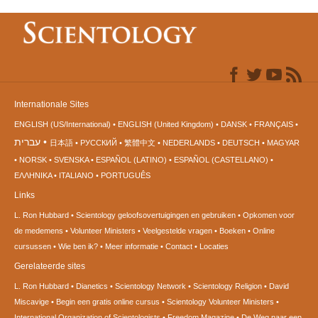
Internationale Sites
ENGLISH (US/International)
ENGLISH (United Kingdom)
DANSK
FRANÇAIS
עברית
日本語
РУССКИЙ
繁體中文
NEDERLANDS
DEUTSCH
MAGYAR
NORSK
SVENSKA
ESPAÑOL (LATINO)
ESPAÑOL (CASTELLANO)
ΕΛΛΗΝΙΚA
ITALIANO
PORTUGUÊS
Links
L. Ron Hubbard
Scientology geloofsovertuigingen en gebruiken
Opkomen voor
de medemens
Volunteer Ministers
Veelgestelde vragen
Boeken
Online
cursussen
Wie ben ik?
Meer informatie
Contact
Locaties
Gerelateerde sites
L. Ron Hubbard
Dianetics
Scientology Network
Scientology Religion
David
Miscavige
Begin een gratis online cursus
Scientology Volunteer Ministers
International Organization of Scientologists
Freedom Magazine
De Weg naar een