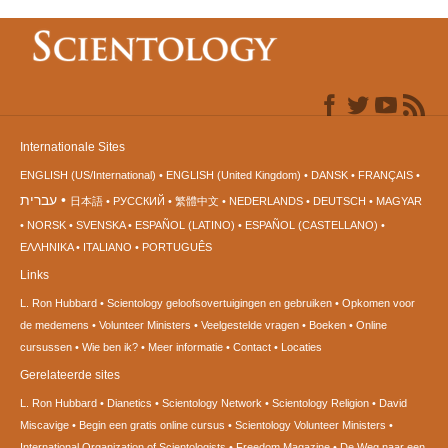
Internationale Sites
ENGLISH (US/International)
ENGLISH (United Kingdom)
DANSK
FRANÇAIS
עברית
日本語
РУССКИЙ
繁體中文
NEDERLANDS
DEUTSCH
MAGYAR
NORSK
SVENSKA
ESPAÑOL (LATINO)
ESPAÑOL (CASTELLANO)
ΕΛΛΗΝΙΚA
ITALIANO
PORTUGUÊS
Links
L. Ron Hubbard
Scientology geloofsovertuigingen en gebruiken
Opkomen voor
de medemens
Volunteer Ministers
Veelgestelde vragen
Boeken
Online
cursussen
Wie ben ik?
Meer informatie
Contact
Locaties
Gerelateerde sites
L. Ron Hubbard
Dianetics
Scientology Network
Scientology Religion
David
Miscavige
Begin een gratis online cursus
Scientology Volunteer Ministers
International Organization of Scientologists
Freedom Magazine
De Weg naar een