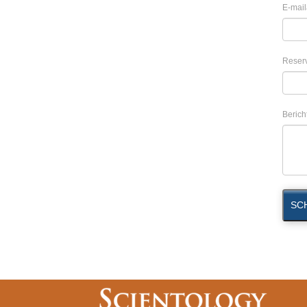
E-mail
Reser
Berich
SC