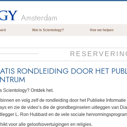
Amsterdam
bard
Wat is Scientology?
Hoe we helpen
Overtuigingen & Praktijken
De Credo’s en Codes van Scientology
RESERVERIN
Wat scientologen zeggen over
Scientology
ATIS RONDLEIDING DOOR HET PUBL
Maak kennis met een scientoloog
NTRUM
Binnen in een Kerk
is Scientology? Ontdek het.
De Grondbeginselen van Scientology
innen en volg zelf de rondleiding door het Publieke Informatie
Een Inleiding tot Dianetics
ays en zie de video’s die de grondbeginselen uitleggen van Dia
Liefde en Haat –
dlegger L. Ron Hubbard en de vele sociale hervormingsprogra
Wat is Grootheid?
ikt voor alle geloofsovertuigingen en religies.