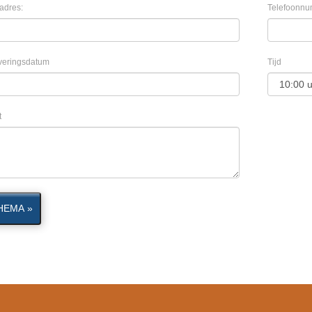
adres:
Telefoonnu
veringsdatum
Tijd
t
HEMA »