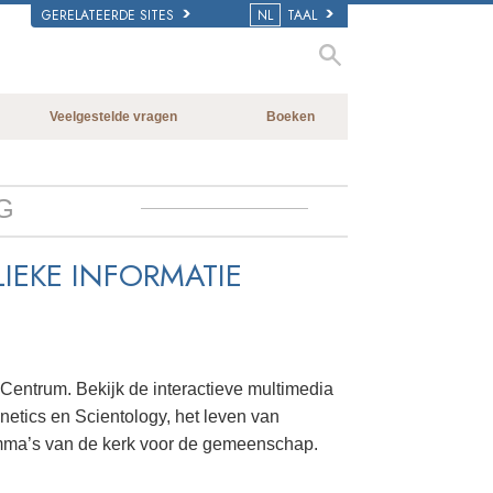
GERELATEERDE SITES
NL
TAAL
Veelgestelde vragen
Boeken
Achtergrond en Grondbeginselen
Beginnersboeken
Binnen in een Kerk
Luisterboeken
G
De organisatie van Scientology
Introductielezingen
IEKE INFORMATIE
Films
 Centrum. Bekijk de interactieve multimedia
netics en Scientology, het leven van
mma’s van de kerk voor de gemeenschap.