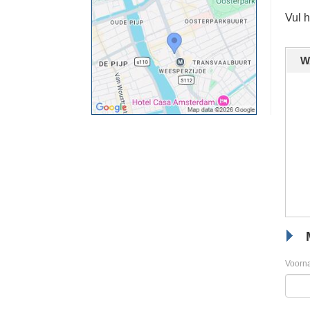
Vul 
W
Voorn