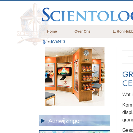
Home
Over Ons
L. Ron Hub
»
EVENTS
GR
CE
Wat 
Kom b
displ
gron
Aanwijzingen
Gesch