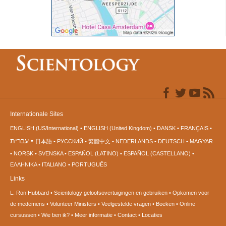
Internationale Sites
ENGLISH (US/International)
ENGLISH (United Kingdom)
DANSK
FRANÇAIS
עברית
日本語
РУССКИЙ
繁體中文
NEDERLANDS
DEUTSCH
MAGYAR
NORSK
SVENSKA
ESPAÑOL (LATINO)
ESPAÑOL (CASTELLANO)
ΕΛΛΗΝΙΚA
ITALIANO
PORTUGUÊS
Links
L. Ron Hubbard
Scientology geloofsovertuigingen en gebruiken
Opkomen voor
de medemens
Volunteer Ministers
Veelgestelde vragen
Boeken
Online
cursussen
Wie ben ik?
Meer informatie
Contact
Locaties