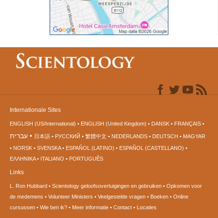
Internationale Sites
ENGLISH (US/International)
ENGLISH (United Kingdom)
DANSK
FRANÇAIS
עברית
日本語
РУССКИЙ
繁體中文
NEDERLANDS
DEUTSCH
MAGYAR
NORSK
SVENSKA
ESPAÑOL (LATINO)
ESPAÑOL (CASTELLANO)
ΕΛΛΗΝΙΚA
ITALIANO
PORTUGUÊS
Links
L. Ron Hubbard
Scientology geloofsovertuigingen en gebruiken
Opkomen voor
de medemens
Volunteer Ministers
Veelgestelde vragen
Boeken
Online
cursussen
Wie ben ik?
Meer informatie
Contact
Locaties