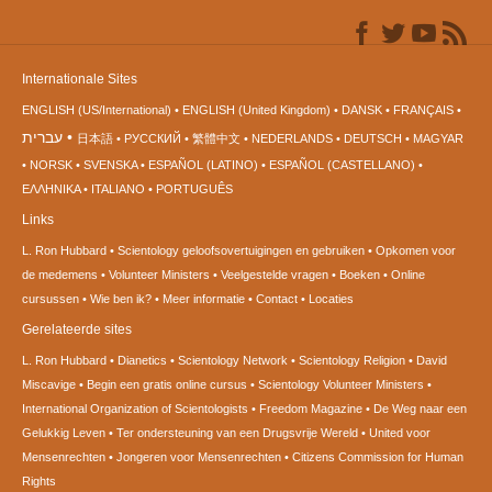
Internationale Sites
ENGLISH (US/International)
ENGLISH (United Kingdom)
DANSK
FRANÇAIS
עברית
日本語
РУССКИЙ
繁體中文
NEDERLANDS
DEUTSCH
MAGYAR
NORSK
SVENSKA
ESPAÑOL (LATINO)
ESPAÑOL (CASTELLANO)
ΕΛΛΗΝΙΚA
ITALIANO
PORTUGUÊS
Links
L. Ron Hubbard
Scientology geloofsovertuigingen en gebruiken
Opkomen voor
de medemens
Volunteer Ministers
Veelgestelde vragen
Boeken
Online
cursussen
Wie ben ik?
Meer informatie
Contact
Locaties
Gerelateerde sites
L. Ron Hubbard
Dianetics
Scientology Network
Scientology Religion
David
Miscavige
Begin een gratis online cursus
Scientology Volunteer Ministers
International Organization of Scientologists
Freedom Magazine
De Weg naar een
Gelukkig Leven
Ter ondersteuning van een Drugsvrije Wereld
United voor
Mensenrechten
Jongeren voor Mensenrechten
Citizens Commission for Human
Rights