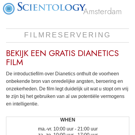
Amsterdam
FILMRESERVERING
BEKIJK EEN
GRATIS
DIANETICS
FILM
De introductiefilm over Dianetics onthult de voorheen
onbekende bron van onredelijke angsten, beroering en
onzekerheden. De film legt duidelijk uit wat u stopt om vrij
te zijn bij het gebruiken van al uw potentiële vermogens
en intelligentie.
ma.
-
vr.
10:00 uur - 21:00 uur
za.
-
zo.
10:00 uur - 17:00 uur