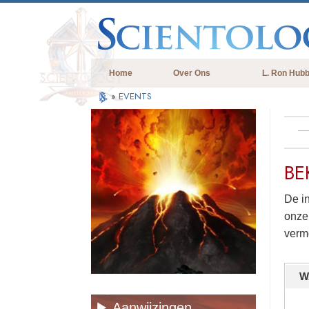
Home
Over Ons
L. Ron Hub
»
EVENTS
BE
De i
onzek
vermo
W
Aanwijzingen