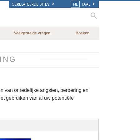
GERELATEERDE SITES
NL
TAAL
Veelgestelde vragen
Boeken
Achtergrond en Grondbeginselen
Beginnersboeken
Binnen in een Kerk
Luisterboeken
ING
De organisatie van Scientology
Introductielezingen
Films
on van onredelijke angsten, beroering en
j het gebruiken van al uw potentiële