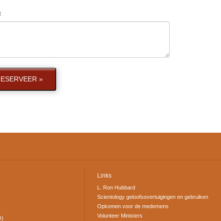
t
ESERVEER »
Links
L. Ron Hubbard
Scientology geloofsovertuigingen en gebruiken
Opkomen voor de medemens
Volunteer Ministers
O)