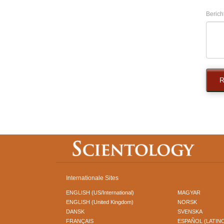
Berich
R
Internationale Sites
ENGLISH (US/International)
MAGYAR
ENGLISH (United Kingdom)
NORSK
DANSK
SVENSKA
FRANÇAIS
ESPAÑOL (LATIN