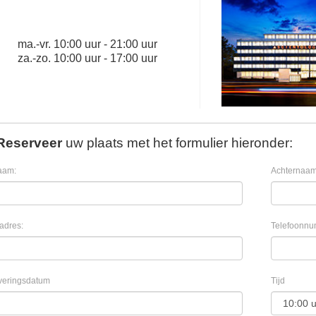
ma.
-
vr.
10:00 uur - 21:00 uur
za.
-
zo.
10:00 uur - 17:00 uur
Reserveer
uw plaats met het formulier hieronder:
aam:
Achternaam
adres:
Telefoonnu
veringsdatum
Tijd