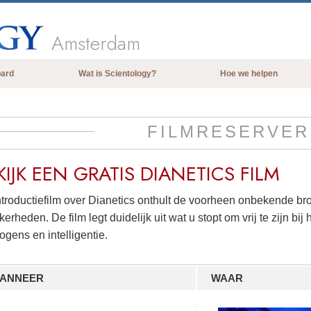
Amsterdam
bard
Wat is Scientology?
Hoe we helpen
Overtuigingen & Praktijken
De Credo’s en Codes van Scientology
FILMRESERVER
Wat scientologen zeggen over
Scientology
KIJK EEN
GRATIS
DIANETICS FILM
Maak kennis met een scientoloog
ntroductiefilm over Dianetics onthult de voorheen onbekende br
Binnen in een Kerk
erheden. De film legt duidelijk uit wat u stopt om vrij te zijn bi
De Grondbeginselen van Scientology
gens en intelligentie.
Een Inleiding tot Dianetics
ANNEER
WAAR
Liefde en Haat –
Wat is Grootheid?