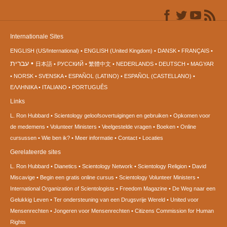
Internationale Sites
ENGLISH (US/International)
ENGLISH (United Kingdom)
DANSK
FRANÇAIS
עברית
日本語
РУССКИЙ
繁體中文
NEDERLANDS
DEUTSCH
MAGYAR
NORSK
SVENSKA
ESPAÑOL (LATINO)
ESPAÑOL (CASTELLANO)
ΕΛΛΗΝΙΚA
ITALIANO
PORTUGUÊS
Links
L. Ron Hubbard
Scientology geloofsovertuigingen en gebruiken
Opkomen voor
de medemens
Volunteer Ministers
Veelgestelde vragen
Boeken
Online
cursussen
Wie ben ik?
Meer informatie
Contact
Locaties
Gerelateerde sites
L. Ron Hubbard
Dianetics
Scientology Network
Scientology Religion
David
Miscavige
Begin een gratis online cursus
Scientology Volunteer Ministers
International Organization of Scientologists
Freedom Magazine
De Weg naar een
Gelukkig Leven
Ter ondersteuning van een Drugsvrije Wereld
United voor
Mensenrechten
Jongeren voor Mensenrechten
Citizens Commission for Human
Rights