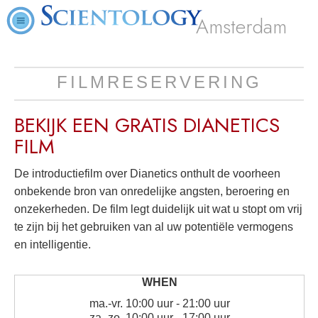
Amsterdam
FILMRESERVERING
BEKIJK EEN
GRATIS
DIANETICS
FILM
De introductiefilm over Dianetics onthult de voorheen
onbekende bron van onredelijke angsten, beroering en
onzekerheden. De film legt duidelijk uit wat u stopt om vrij
te zijn bij het gebruiken van al uw potentiële vermogens
en intelligentie.
ma.
-
vr.
10:00 uur - 21:00 uur
za.
-
zo.
10:00 uur - 17:00 uur